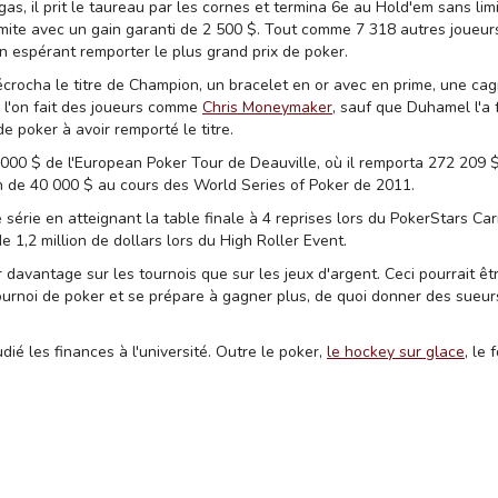
s, il prit le taureau par les cornes et termina 6e au Hold'em sans lim
imite avec un gain garanti de 2 500 $. Tout comme 7 318 autres joueur
 espérant remporter le plus grand prix de poker.
écrocha le titre de Champion, un bracelet en or avec en prime, une ca
 l'on fait des joueurs comme
Chris Moneymaker
, sauf que Duhamel l'a 
e poker à avoir remporté le titre.
0 000 $ de l'European Poker Tour de Deauville, où il remporta 272 209 
n de 40 000 $ au cours des World Series of Poker de 2011.
série en atteignant la table finale à 4 reprises lors du PokerStars Ca
 1,2 million de dollars lors du High Roller Event.
 davantage sur les tournois que sur les jeux d'argent. Ceci pourrait êt
 tournoi de poker et se prépare à gagner plus, de quoi donner des sueur
é les finances à l'université. Outre le poker,
le hockey sur glace
, le 