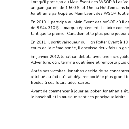
Lorsqu'il participa au Main Event des WSOP à Las Vega
un gain garanti de 1 500 $, et 15e au Hold'em sans l
Jonathan a participé au Main Event des WSOP, tout en
En 2010, il participa au Main Event des WSOP où il d
de 8 944 310 $. Il marqua également l'histoire comme
tant que le premier Canadien et le plus jeune joueur d
En 2011, il sortit vainqueur du High Roller Event à 1
cours de la même année, il encaissa deux fois un gai
En janvier 2012, Jonathan débuta avec une incroyable 
Adventure, où il termina quatrième et remporta plus de
Après ses victoires, Jonathan décida de se concentrer
attribué au fait qu'il ait déjà remporté le plus grand
froides à ses futurs adversaires.
Avant de commencer à jouer au poker, Jonathan a étudi
le baseball et la musique sont ses principaux loisirs.