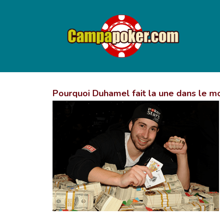
Pourquoi Duhamel fait la une dans le mo