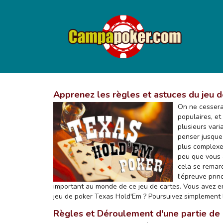
Apprenez les règles et astuces du jeu 
On ne cessera 
populaires, et 
plusieurs var
penser jusque-
plus complex
peu que vous a
cela se remarq
l'épreuve prin
important au monde de ce jeu de cartes. Vous avez e
jeu de poker Texas Hold'Em ? Poursuivez simplement l
Règles et Déroulement d'une partie de