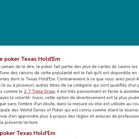
de poker Texas Hold'Em
jamais de le dire, le poker fait partie des jeux de cartes de casino les
l'une des raisons de cette popularité est le fait qu'il est disponible en
iantes dont le Texas Hold'Em. Contrairement à ce que vous avez peut-ê
là ou à plusieurs autres titres de sa catégorie qui sont qualifiés d'un
es comme le
2-7 Triple Draw
, il est très passionnant et facile à assimil
yez la volonté. Aussi, cette option de divertissement est la plus jouée
ue sans l'ombre d'un doute, dans la mesure où elle est utilisée au co
cipale des World Series of Poker qui est connu comme étant le tournoi
nvie d'en apprendre plus à propos des règles et astuces de professio
a présente lecture.
 poker Texas Hold'Em